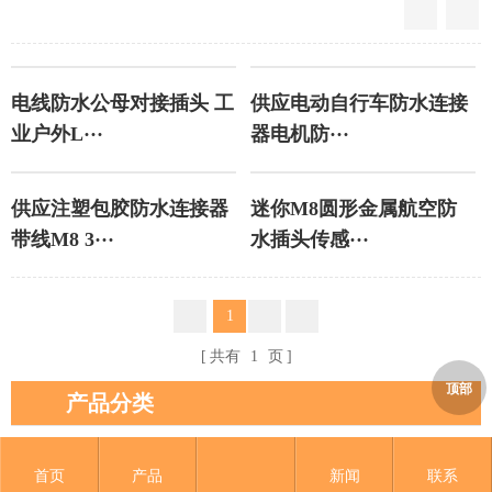
Grid Vi
L
电线防水公母对接插头 工
供应电动自行车防水连接
业户外L···
器电机防···
供应注塑包胶防水连接器
迷你M8圆形金属航空防
带线M8 3···
水插头传感···
1
共有
1
页
顶部
产品分类
防水连接器线对线系列
首页
产品
新闻
联系